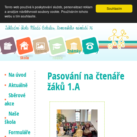
Tento web používá k poskytování služeb, personalizaci reklam
Souhlasím
a analýze návštěvnosti soubory cookie. Používáním tohoto
webu s tím souhlasíte.
Aktuality
Naše
Galerie
Pro
Známky
Kontakty
škola
rodiče
Pasování na čtenáře
Na úvod
žáků 1.A
Aktuálně
Sběrové
akce
Naše
škola
Formuláře